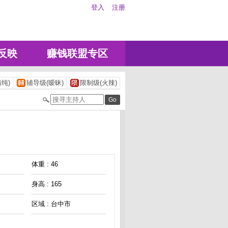
登入
注册
反映
赚钱联盟专区
纯)
辅导级(暧昧)
限制级(火辣)
体重 : 46
身高 : 165
区域 : 台中市