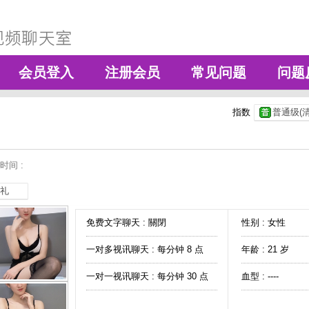
会员登入
注册会员
常见问题
问题
指数
普通级(清
时间 :
礼
免费文字聊天 :
關閉
性别 : 女性
一对多视讯聊天 :
每分钟 8 点
年龄 : 21 岁
一对一视讯聊天 :
每分钟 30 点
血型 : ----