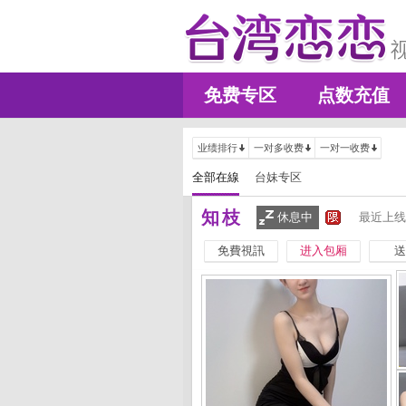
免费专区
点数充值
业绩排行
一对多收费
一对一收费
全部在線
台妹专区
知枝
休息中
最近上线
免費視訊
进入包厢
送