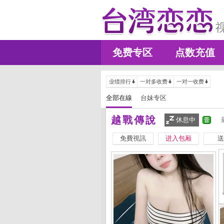
免费专区
点数充值
业绩排行
一对多收费
一对一收费
全部在線
台妹专区
越戰傳說
休息中
免費視訊
进入包厢
送