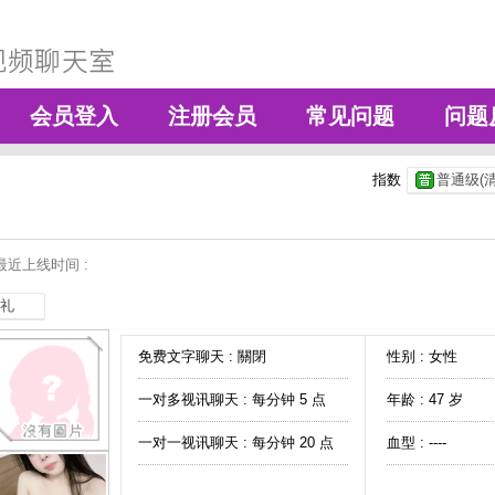
会员登入
注册会员
常见问题
问题
指数
普通级(清
最近上线时间 :
礼
免费文字聊天 :
關閉
性别 : 女性
一对多视讯聊天 :
每分钟 5 点
年龄 : 47 岁
一对一视讯聊天 :
每分钟 20 点
血型 : ----