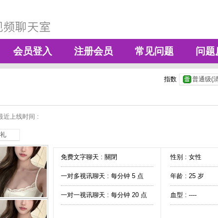
会员登入
注册会员
常见问题
问题
指数
普通级(清
最近上线时间 :
礼
免费文字聊天 :
關閉
性别 : 女性
一对多视讯聊天 :
每分钟 5 点
年龄 : 25 岁
一对一视讯聊天 :
每分钟 20 点
血型 : ----