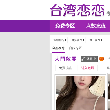
免费专区
点数充值
业绩排行
一对多收费
一对一收费
全部在線
台妹专区
大門敞開
休息中
免費視訊
进入包厢
送