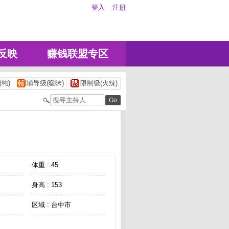
登入
注册
反映
赚钱联盟专区
纯)
辅导级(暧昧)
限制级(火辣)
体重 : 45
身高 : 153
区域 : 台中市