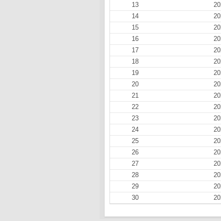
13
20
14
20
15
20
16
20
17
20
18
20
19
20
20
20
21
20
22
20
23
20
24
20
25
20
26
20
27
20
28
20
29
20
30
20