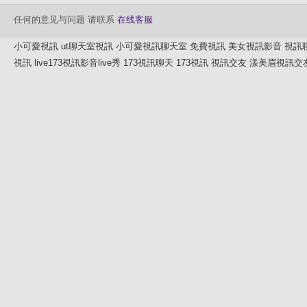
任何的意见与问题 请联系
在线客服
小可愛視訊
ut聊天室視訊
小可愛視訊聊天室
免費視訊
美女視訊影音
視訊
視訊
live173視訊影音live秀
173視訊聊天
173視訊
視訊交友
漾美眉視訊交