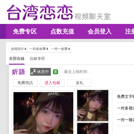
免费专区
点数充值
会员登入
注
业绩排行
一对多收费
一对一收费
全部在線
台妹专区
妡語
休息中
最近上线时间 :
免費視訊
进入包厢
送礼
免费文字聊
一对多视
一对一视