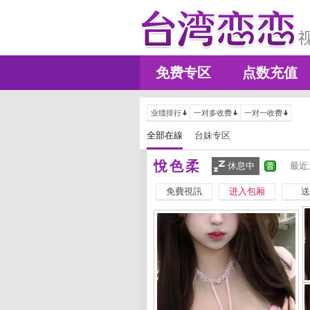
免费专区
点数充值
业绩排行
一对多收费
一对一收费
全部在線
台妹专区
悅色柔
休息中
最近
免費視訊
进入包厢
送