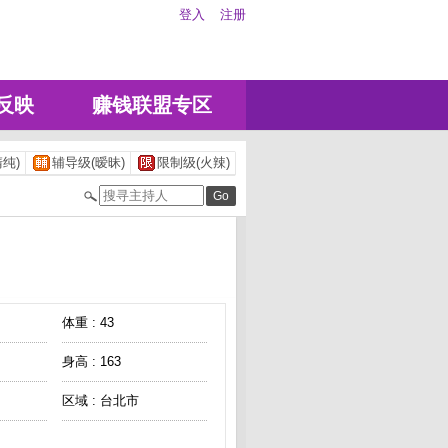
登入
注册
反映
赚钱联盟专区
纯)
辅导级(暧昧)
限制级(火辣)
体重 : 43
身高 : 163
区域 : 台北市